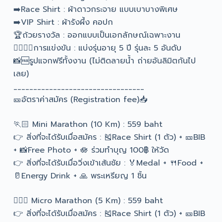
➡️Race Shirt : ผ้าดาวกระจาย แบบเบาบางพิเศษ
➡️VIP Shirt : ผ้ารังผึ้ง คอปก
🏆ถ้วยรางวัล : ออกแบบเป็นเอกลักษณ์เฉพาะงาน
🏃‍♂️🏃‍♀️การแข่งขัน : แบ่งรุ่นอายุ 5 ปี รุ่นละ 5 อันดับ
📸🆓รูปแจกฟรีทั้งงาน (ไม่ติดลายน้ำ ถ่ายอันลิมิตกันไป
เลย)
_________________________________
🎫อัตราค่าสมัคร (Registration fee)📥
🏃🏻 Mini Marathon (10 Km) : 559 baht
👉 สิ่งที่จะได้รับเมื่อสมัคร : 🎽Race Shirt (1 ตัว) + 🎫BIB
+ 📸Free Photo + 🪷 ร่วมทำบุญ 100฿ ให้วัด
👉 สิ่งที่จะได้รับเมื่อวิ่งเข้าเส้นชัย : 🏅Medal + 🍴Food +
🥛Energy Drink + 🙏 พระเหรียญ 1 ชิ้น
🏃🏻‍♀️ Micro Marathon (5 Km) : 559 baht
👉 สิ่งที่จะได้รับเมื่อสมัคร : 🎽Race Shirt (1 ตัว) + 🎫BIB