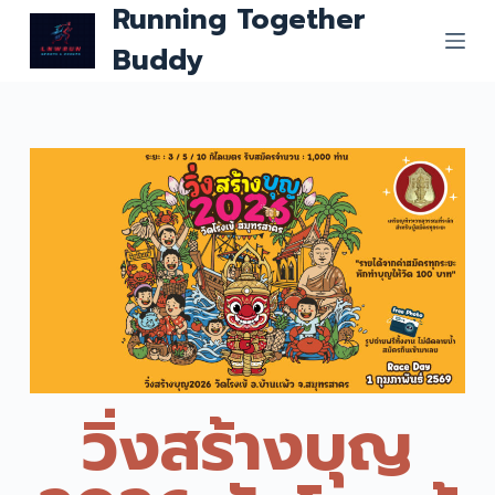
Running Together
S
Buddy
k
i
p
t
o
c
o
n
t
e
n
t
วิ่งสร้างบุญ